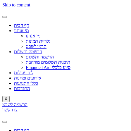
Skip to content
דף הבית
מי אנחנו
מי אנחנו
גלריית תמונות
תרמו לשבט
הרשמה ותשלום
הרשמה ותשלום
תוכנית תשלומים מורחבת
Financial Aid סיוע כלכלי
לוח פעילות
אירועים ומחנות
כללי התנהגות
התנדבות
X
הרשמה לשבט
צרו קשר
דף הבית