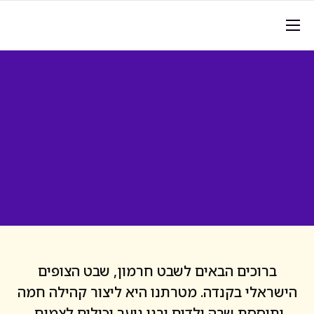
דף הבית
מי אנחנו
גלריית תמונות
תרמו לשבט
הרשמה ותשלום
תוכנית תשלומים מורחבת
סיוע כלכלי
לוח פעילות
ברוכים הבאים לשבט חרמון, שבט הצופים
אירועים ומחנות
הישראלי בקנדה. מטרתנו היא ליצור קהילה חמה
ותוססת שבה ילדים ובני נוער יכולים לצמוח,
כללי התנהגות